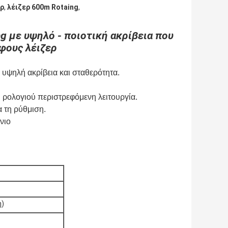
ερ
,
λέιζερ 600m Rotaing
,
g με υψηλό - ποιοτική ακρίβεια που
φους λέιζερ
 υψηλή ακρίβεια και σταθερότητα.
υ ρολογιού περιστρεφόμενη λειτουργία.
α τη ρύθμιση.
νιο
ή)