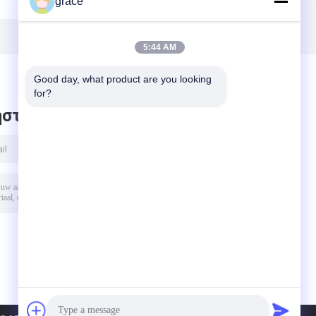
grace
εξαρτήματα
λέιζερ
ν
λέιζερ λέιζερ
φίμπεργκλας
FRE301G
προσωπικού
λέιζερ
5:44 AM
Good day, what product are you looking 
for?
στε μήνυμα