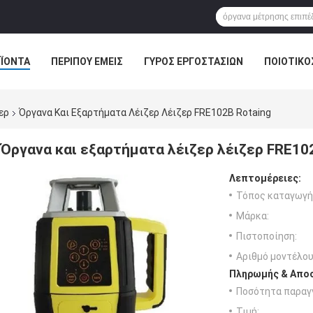
ΪΌΝΤΑ
ΠΕΡΊΠΟΥ ΕΜΕΊΣ
ΓΎΡΟΣ ΕΡΓΟΣΤΑΣΊΩΝ
ΠΟΙΟΤΙΚΌ
ερ
Όργανα Και Εξαρτήματα Λέιζερ Λέιζερ FRE102B Rotaing
Όργανα και εξαρτήματα λέιζερ λέιζερ FRE10
Λεπτομέρειες:
Τόπος καταγωγή
Μάρκα:
Πιστοποίηση:
Αριθμό μοντέλου
Πληρωμής & Αποσ
Ποσότητα παραγγ
Τιμή: