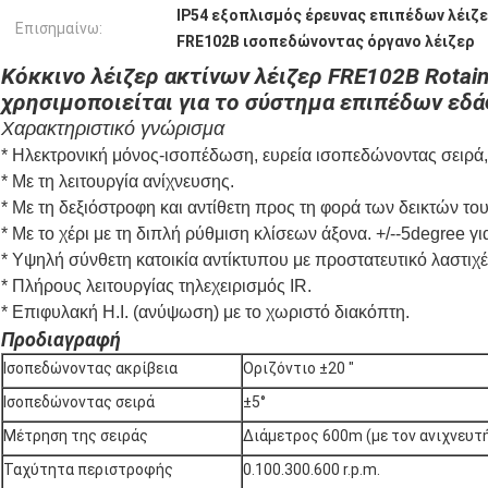
IP54 εξοπλισμός έρευνας επιπέδων λέιζ
Επισημαίνω:
FRE102B ισοπεδώνοντας όργανο λέιζερ
Κόκκινο λέιζερ ακτίνων λέιζερ FRE102B Rotain
χρησιμοποιείται για το σύστημα επιπέδων εδά
Χαρακτηριστικό γνώρισμα
* Ηλεκτρονική μόνος-ισοπέδωση, ευρεία ισοπεδώνοντας σειρά,
* Με τη λειτουργία ανίχνευσης.
* Με τη δεξιόστροφη και αντίθετη προς τη φορά των δεικτών το
* Με το χέρι με τη διπλή ρύθμιση κλίσεων άξονα. +/--5degree γι
* Υψηλή σύνθετη κατοικία αντίκτυπου με προστατευτικό λαστιχέ
* Πλήρους λειτουργίας τηλεχειρισμός IR.
* Επιφυλακή H.I. (ανύψωση) με το χωριστό διακόπτη.
Προδιαγραφή
Ισοπεδώνοντας ακρίβεια
Οριζόντιο ±20 ″
Ισοπεδώνοντας σειρά
±5°
Μέτρηση της σειράς
Διάμετρος 600m (με τον ανιχνευτ
Ταχύτητα περιστροφής
0.100.300.600 r.p.m.