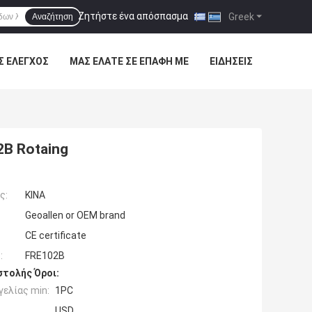
Ζητήστε ένα απόσπασμα
|
Greek
Αναζήτηση
Σ ΈΛΕΓΧΟΣ
ΜΑΣ ΕΛΆΤΕ ΣΕ ΕΠΑΦΉ ΜΕ
ΕΙΔΉΣΕΙΣ
2B Rotaing
ς:
ΚΙΝΑ
Geoallen or OEM brand
CE certificate
:
FRE102B
τολής Όροι:
ελίας min:
1PC
USD