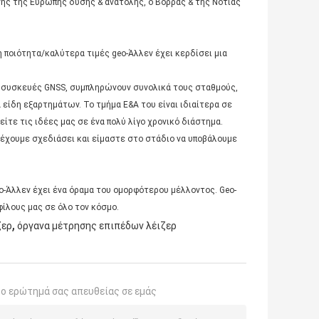
ης της Ευρώπης δύσης & ανατολής, ο Βορράς & της Νότιας
 ποιότητα/καλύτερα τιμές geo-Άλλεν έχει κερδίσει μια
s, συσκευές GNSS, συμπληρώνουν συνολικά τους σταθμούς,
 είδη εξαρτημάτων. Το τμήμα Ε&Α του είναι ιδιαίτερα σε
ίτε τις ιδέες μας σε ένα πολύ λίγο χρονικό διάστημα.
 έχουμε σχεδιάσει και είμαστε στο στάδιο να υποβάλουμε
eo-Άλλεν έχει ένα όραμα του ομορφότερου μέλλοντος. Geo-
φίλους μας σε όλο τον κόσμο.
,
ζερ
όργανα μέτρησης επιπέδων λέιζερ
το ερώτημά σας απευθείας σε εμάς