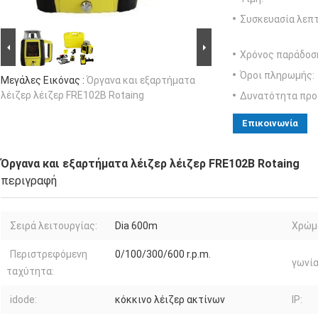
Συσκευασία λεπτ
Χρόνος παράδοσ
Όροι πληρωμής:
Μεγάλες Εικόνας :
Όργανα και εξαρτήματα
λέιζερ λέιζερ FRE102B Rotaing
Δυνατότητα προ
Επικοινωνία
Όργανα και εξαρτήματα λέιζερ λέιζερ FRE102B Rotaing
περιγραφή
Σειρά λειτουργίας:
Dia 600m
Χρώμ
Περιστρεφόμενη
0/100/300/600 r.p.m.
γωνία
ταχύτητα:
idode:
κόκκινο λέιζερ ακτίνων
IP: