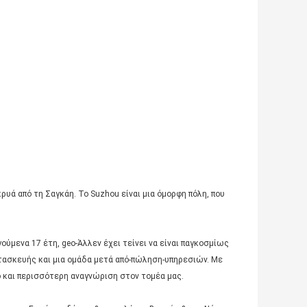
κρυά από τη Σαγκάη. Το Suzhou είναι μια όμορφη πόλη, που
ούμενα 17 έτη, geo-Άλλεν έχει τείνει να είναι παγκοσμίως
ατασκευής και μια ομάδα μετά από-πώληση-υπηρεσιών. Με
ο και περισσότερη αναγνώριση στον τομέα μας.