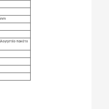
35nm
ταλογηστέο πακέτο