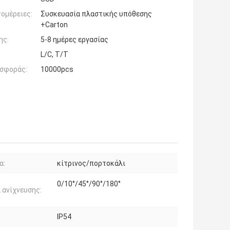
ομέρειες:
Συσκευασία πλαστικής υπόθεσης
+Carton
ης:
5-8 ημέρες εργασίας
L/C, T/T
σφοράς:
10000pcs
α:
κίτρινος/πορτοκάλι
0/10°/45°/90°/180°
 ανίχνευσης:
IP54