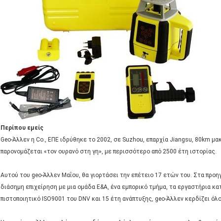
Περίπου εμείς
Geo-Άλλεν η Co., ΕΠΕ ιδρύθηκε το 2002, σε Suzhou, επαρχία Jiangsu, 80km μα
παρονομάζεται «τον ουρανό στη γη», με περισσότερο από 2500 έτη ιστορίας.
Αυτού του geo-Άλλεν Μαΐου, θα γιορτάσει την επέτειο 17 ετών του. Στα προηγ
διάσημη επιχείρηση με μια ομάδα Ε&Α, ένα εμπορικό τμήμα, τα εργαστήρια κ
πιστοποιητικό ISO9001 του DNV και 15 έτη ανάπτυξης, geo-Άλλεν κερδίζει όλ