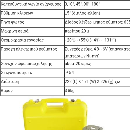
Κατευθυντική γωνία ανίχνευσης
0,10°, 45°, 90°, 180°
Ρύθμιση κλίσεων
±5° (διπλός-κλίση)
Πηγή φωτός
Δίοδος λέιζερ, μήκος κύματος: 6
Μακρινή σειρά
περίπου 20 μ
Θερμοκρασία εργασίας
- 20℃--+55℃ (- 4℉--+131℉)
Παροχή ηλεκτρικού ρεύματος
Συνεχές ρεύμα 4,8-- 6V (επανακα
μπαταριών Νι-mh)
Συνεχής ώρα απασχόλησης
about20 ώρες
Στεγανοποιήστε
IP 54
Διάσταση
222 (L) Χ 171 (W) Χ 226 (χ) χιλ.
Βάρος
3.8kg