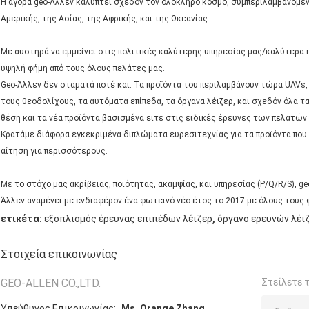
Η αγορά geo-Άλλεν καλύπτει σχεδόν τον ολόκληρο κόσμο, συμπεριλαμβανομέν
Αμερικής, της Ασίας, της Αφρικής, και της Ωκεανίας.
Με αυστηρά να εμμείνει στις πολιτικές καλύτερης υπηρεσίας μας/καλύτερα η
υψηλή φήμη από τους όλους πελάτες μας.
Geo-Άλλεν δεν σταματά ποτέ και. Τα προϊόντα του περιλαμβάνουν τώρα UAV
τους θεοδολίχους, τα αυτόματα επίπεδα, τα όργανα λέιζερ, και σχεδόν όλα τα
θέση και τα νέα προϊόντα βασισμένα είτε στις ειδικές έρευνες των πελατών ε
Κρατάμε διάφορα εγκεκριμένα διπλώματα ευρεσιτεχνίας για τα προϊόντα που
αίτηση για περισσότερους.
Με το στόχο μας ακρίβειας, ποιότητας, ακαμψίας, και υπηρεσίας (P/Q/R/S), g
Άλλεν αναμένει με ενδιαφέρον ένα φωτεινό νέο έτος το 2017 με όλους τους 
,
ετικέτα:
εξοπλισμός έρευνας επιπέδων λέιζερ
όργανο ερευνών λέι
Στοιχεία επικοινωνίας
GEO-ALLEN CO.,LTD.
Στείλετε 
Υπεύθυνος Επικοινωνίας:
Ms. Orange Zhang