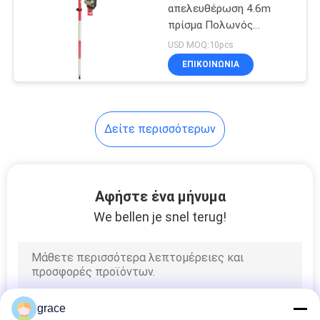
απελευθέρωση 4.6m
πρίσμα Πολωνός
6
ερευνών
USD MOQ:10pcs
Εξαρτήματα
ΕΠΙΚΟΙΝΩΝΊΑ
έρευνας
προσαρμοστών
Δείτε περισσότερων
Tribrach
8
Αφήστε ένα μήνυμα
Όργανα και τρίποδα
We bellen je snel terug!
Πολωνών
grace