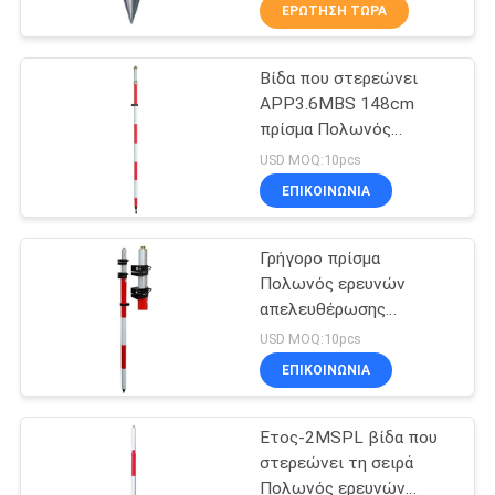
ΈΛΕΓΧΟΣ
ΕΡΏΤΗΣΗ ΤΏΡΑ
Βίδα που στερεώνει
ΜΑΣ
6
APP3.6MBS 148cm
ΕΛΆΤΕ
πρίσμα Πολωνός
Όργανο ερευνών
ΣΕ
ερευνών
USD MOQ:10pcs
θεοδολίχων
ΕΠΑΦΉ
ΕΠΙΚΟΙΝΩΝΊΑ
ΜΕ
Γρήγορο πρίσμα
Πολωνός ερευνών
ΕΙΔΉΣΕΙΣ
απελευθέρωσης
9
CLS4.6M
USD MOQ:10pcs
Όργανα και
ΠΕΡΙΠΤΏΣΕΙΣ
ΕΠΙΚΟΙΝΩΝΊΑ
εξαρτήματα λέιζερ
Έτος-2MSPL βίδα που
SITEMAP
στερεώνει τη σειρά
Πολωνός ερευνών