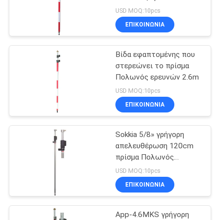
PRIVACY
115cm
USD MOQ:10pcs
POLICY
ΕΠΙΚΟΙΝΩΝΊΑ
6
Βίδα εφαπτομένης που
GNSS RTK
στερεώνει το πρίσμα
Πολωνός ερευνών 2.6m
USD MOQ:10pcs
ΕΠΙΚΟΙΝΩΝΊΑ
Sokkia 5/8» γρήγορη
24
απελευθέρωση 120cm
Εξαρτήματα
πρίσμα Πολωνός
ερευνών
USD MOQ:10pcs
έρευνας
ΕΠΙΚΟΙΝΩΝΊΑ
πρισμάτων
App-4.6MKS γρήγορη