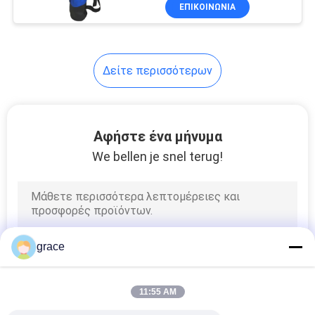
ΈΛΕΓΧΟΣ
ΕΠΙΚΟΙΝΩΝΊΑ
ΜΑΣ
6
Δείτε περισσότερων
ΕΛΆΤΕ
Όργανο ερευνών
ΣΕ
θεοδολίχων
ΕΠΑΦΉ
Αφήστε ένα μήνυμα
ΜΕ
We bellen je snel terug!
ΕΙΔΉΣΕΙΣ
9
Όργανα και
ΠΕΡΙΠΤΏΣΕΙΣ
grace
εξαρτήματα λέιζερ
SITEMAP
11:55 AM