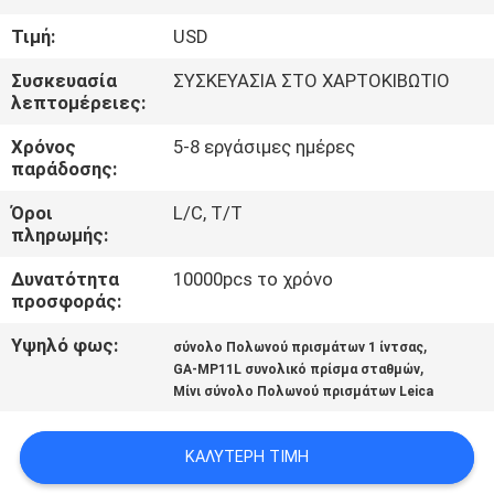
ΈΛΕΓΧΟΣ
Τιμή:
USD
ΜΑΣ
Συσκευασία
ΣΥΣΚΕΥΑΣΙΑ ΣΤΟ ΧΑΡΤΟΚΙΒΩΤΙΟ
λεπτομέρειες:
ΕΛΆΤΕ
Χρόνος
5-8 εργάσιμες ημέρες
ΣΕ
παράδοσης:
ΕΠΑΦΉ
Όροι
L/C, T/T
ΜΕ
πληρωμής:
Δυνατότητα
10000pcs το χρόνο
ΕΙΔΉΣΕΙΣ
προσφοράς:
Υψηλό φως:
,
σύνολο Πολωνού πρισμάτων 1 ίντσας
,
ΠΕΡΙΠΤΏΣΕΙΣ
GA-MP11L συνολικό πρίσμα σταθμών
Μίνι σύνολο Πολωνού πρισμάτων Leica
SITEMAP
ΚΑΛΎΤΕΡΗ ΤΙΜΉ