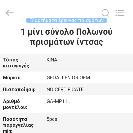
2025
GEO-
ALLEN
CO.,LTD..
All
Εξαρτήματα έρευνας πρισμάτων
Rights
Reserved.
1 μίνι σύνολο Πολωνού
ΣΠΊΤΙ
πρισμάτων ίντσας
ΠΡΟΪΌΝΤΑ
Τόπος
ΚΙΝΑ
καταγωγής:
ΠΕΡΊΠΟΥ
ΕΜΕΊΣ
Μάρκα:
GEOALLEN OR OEM
Πιστοποίηση:
NO CERTIFICATE
ΓΎΡΟΣ
Αριθμό
GA-MP11L
ΕΡΓΟΣΤΑΣΊΩΝ
μοντέλου:
Ποσότητα
5pcs
παραγγελίας
ΠΟΙΟΤΙΚΌΣ
min: