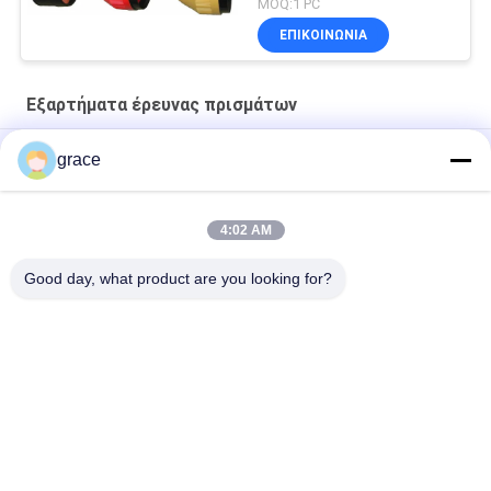
MOQ:1 PC
ΕΠΙΚΟΙΝΩΝΊΑ
Εξαρτήματα έρευνας πρισμάτων
εξαρτήματα έρευνας πρισμάτων 30mm μίνι 360d
grace
Οδοποιία 64mm όργανο έρευνας πρισμάτων
4:02 AM
Πολυ εξαρτήματα έρευνας πρισμάτων εγγράφων RP60
απεικόνισης
Good day, what product are you looking for?
Λαϊκή κατηγορία
Όλα
Συνολικό Όργανο 
Αυτόματο Όργανο 
Ερευνών Σταθμών
Ερευνών Επιπέδων
Όργανο Ερευνών 
Όργανα Και 
Θεοδολίχων
Εξαρτήματα Λέιζερ