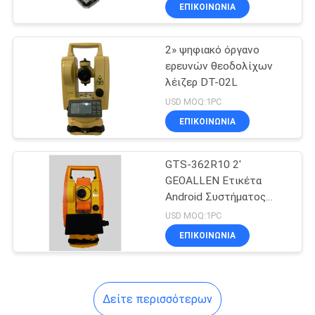
ΈΛΕΓΧΟΣ
ΕΠΙΚΟΙΝΩΝΊΑ
2» ψηφιακό όργανο
ΜΑΣ
ερευνών θεοδολίχων
ΕΛΆΤΕ
λέιζερ DT-02L
ΣΕ
USD MOQ:1PC
ΕΠΑΦΉ
ΕΠΙΚΟΙΝΩΝΊΑ
ΜΕ
GTS-362R10 2'
GEOALLEN Ετικέτα
ΕΙΔΉΣΕΙΣ
Android Συστήματος
Συνολικού Σταθμού
USD MOQ:1PC
ΠΕΡΙΠΤΏΣΕΙΣ
ΕΠΙΚΟΙΝΩΝΊΑ
SITEMAP
Δείτε περισσότερων