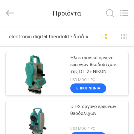
2025
GEO-
ALLEN
Προϊόντα
CO.,LTD..
All
Rights
Reserved.
ΣΠΊΤΙ
electronic digital theodolite διαδικτυακή κατασκευή
ΠΡΟΪΌΝΤΑ
Ηλεκτρονικά όργανο
ερευνών θεοδολίχων
ΠΕΡΊΠΟΥ
της DT 2» NIKON
ΕΜΕΊΣ
USD MOQ:1 PC
ΕΠΙΚΟΙΝΩΝΊΑ
ΓΎΡΟΣ
DT-2 όργανο ερευνών
ΕΡΓΟΣΤΑΣΊΩΝ
θεοδολίχων
ΠΟΙΟΤΙΚΌΣ
USD MOQ:1 PC