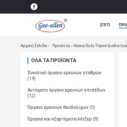
ΣΠΊΤΙ
ΠΡΟ
ΠΕΡΙΠΤΏΣΕΙΣ
Αρχική Σελίδα
Προϊόντα
Heavy Duty Tripod Διαδικτυ
ΌΛΑ ΤΑ ΠΡΟΪΌΝΤΑ
Συνολικό όργανο ερευνών σταθμών
(14)
Αυτόματο όργανο ερευνών επιπέδων
(12)
Όργανο ερευνών θεοδολίχων
(5)
Όργανα και εξαρτήματα λέιζερ
(8)