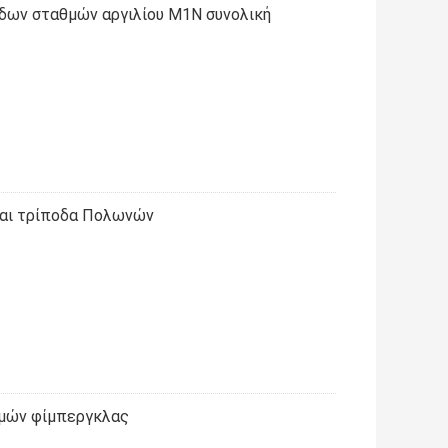
δων σταθμών αργιλίου M1N συνολική
και τρίποδα Πολωνών
θμών φίμπεργκλας