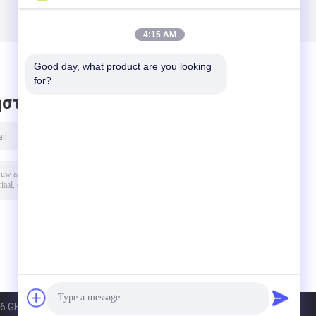
4:15 AM
Good day, what product are you looking 
for?
στε μήνυμα
6 GEO-ALLEN CO.,LTD.. All Rights Reserved.