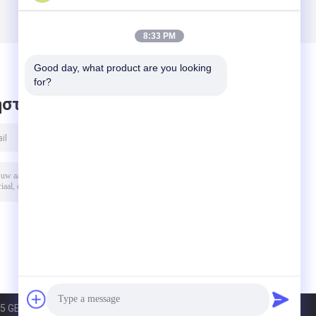
8:33 PM
Good day, what product are you looking 
for?
στε μήνυμα
5 GEO-ALLEN CO.,LTD.. All Rights Reserved.