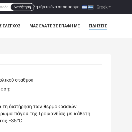
Ζητήστε ένα απόσπασμα
|
Greek
Αναζήτηση
Σ ΈΛΕΓΧΟΣ
ΜΑΣ ΕΛΆΤΕ ΣΕ ΕΠΑΦΉ ΜΕ
ΕΙΔΉΣΕΙΣ
ολικού σταθμού
δοση:
ια τη διατήρηση των θερμοκρασιών
τρώμα πάγου της Γροιλανδίας με κάθετη
τος -35°C.