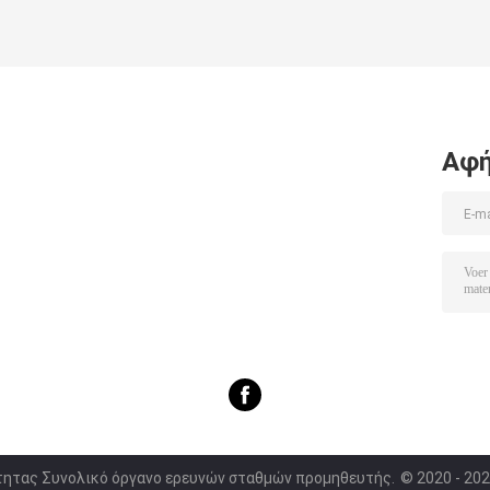
Αφή
ότητας Συνολικό όργανο ερευνών σταθμών προμηθευτής.
© 2020 - 202