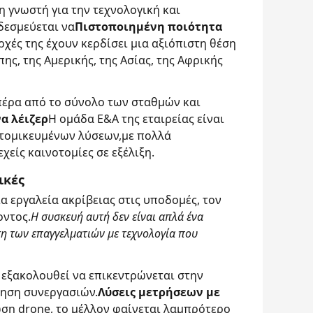
η γνωστή για την τεχνολογική και
 δεσμεύεται να
Πιστοποιημένη ποιότητα
ρχές της έχουν κερδίσει μια αξιόπιστη θέση
ς, της Αμερικής, της Ασίας, της Αφρικής
 πέρα από το σύνολο των σταθμών και
α λέιζερ
Η ομάδα Ε&Α της εταιρείας είναι
ξατομικευμένων λύσεων,με πολλά
είς καινοτομίες σε εξέλιξη.
ικές
α εργαλεία ακρίβειας στις υποδομές, τον
οντος.
Η συσκευή αυτή δεν είναι απλά ένα
ση των επαγγελματιών με τεχνολογία που
α εξακολουθεί να επικεντρώνεται στην
θηση συνεργασιών.
Λύσεις μετρήσεων με
ση drone, το μέλλον φαίνεται λαμπρότερο