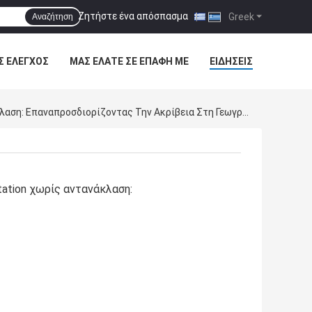
Ζητήστε ένα απόσπασμα
|
Greek
Αναζήτηση
Σ ΈΛΕΓΧΟΣ
ΜΑΣ ΕΛΆΤΕ ΣΕ ΕΠΑΦΉ ΜΕ
ΕΙΔΉΣΕΙΣ
Εταιρικά Νέα Για Η Geo-Allen Αποκαλύπτει Τον Προηγμένο GTS-332R8 Total Station Χωρίς Αντανάκλαση: Επαναπροσδιορίζοντας Την Ακρίβεια Στη Γεωγραφία
ation χωρίς αντανάκλαση: