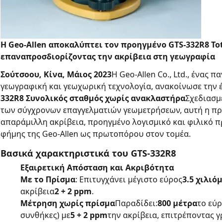
Η Geo-Allen αποκαλύπτει τον προηγμένο GTS-332R8 Tot
επαναπροσδιορίζοντας την ακρίβεια στη γεωγραφία
Σούτσοου, Κίνα, Μάιος 2023
Η Geo-Allen Co., Ltd., ένας
γεωγραφική και γεωχωρική τεχνολογία, ανακοίνωσε την έ
332R8 Συνολικός σταθμός χωρίς ανακλαστήρα
Σχεδιασμ
των σύγχρονων επαγγελματιών γεωμετρήσεων, αυτή η π
απαράμιλλη ακρίβεια, προηγμένο λογισμικό και φιλικό π
φήμης της Geo-Allen ως πρωτοπόρου στον τομέα.
Βασικά χαρακτηριστικά του GTS-332R8
Εξαιρετική Απόσταση και Ακριβότητα
Με το Πρίσμα
: Επιτυγχάνει μέγιστο εύρος
3.5 χιλιό
ακρίβεια
2 + 2 ppm
.
Μέτρηση χωρίς πρίσμα
Παραδίδει:
800 μέτρα
το εύρ
συνθήκες) με
5 + 2 ppm
την ακρίβεια, επιτρέποντας 