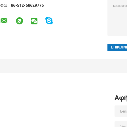
Φαξ:
86-512-68629776
Αφή