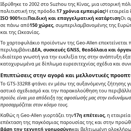
Ιδρύθηκε το 2002 στο Suzhou της Κίνας, μια ιστορική πόλ
πολιτιστική της πρόοδο.
17 χρόνια εμπειρίας
Η εταιρεία
ISO 9001
και
Παιδική και επαγγελματική κατάρτιση
Οι α
σε πάνω από
150 χώρες
, συμπεριλαμβανομένης της Ευρώπη
και της Ωκεανίας.
Το χαρτοφυλάκιο προϊόντων της Geo-Allen επεκτείνεται
περιλαμβάνει
ΔΕΑ, συσκευές GNSS, θεοδόλαια και όργαν
ιδιαίτερα γνωστή για την ευελιξία της στην ανάπτυξη ε
κατοχυρωμένα με δίπλωμα ευρεσιτεχνίας σχέδια και συνεχ
Επιπτώσεις στην αγορά και μελλοντικές προοπτ
Το GTS-332R8 φτάνει εν μέσω της αυξανόμενης ζήτησης γι
αστικό σχεδιασμό και την παρακολούθηση του περιβάλλ
προϊόν, είναι μια απόδειξη της αφοσίωσής μας στην ενδυνάμω
προσαρμόζεται στον κόσμο τους.
Καθώς η Geo-Allen γιορτάζει την
17η επέτειος
, η εταιρεί
επέκταση της παγκόσμιας παρουσίας της και στην προώ
βάση την τεχνητή νοημοσύνη
και βελτιωμένη ολοκλήρω