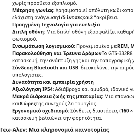
χωρίς πρόσθετο εξοπλισμό.
Μέτρηση γωνίας
: Χρησιμοποιεί απόλυτη κωδικοπο
ελάχιστη ανάγνωση
1/5 ίντσες
και
2 "
ακρίβεια.
Προηγμένη Τεχνολογία για ευελιξία
Διπλή οθόνη
: Μια διπλή οθόνη εξασφαλίζει καθαρ
φωτισμού.
Ενσωμάτωση λογισμικού
: Προγεμισμένο με:
REM, M
Παρακολούθηση και Έρευνα Δρόμων
Το GTS-332R8 
κατασκευή, την ανάπτυξη γης και την τοπογραφική
Σύνδεση Bluetooth και USB
: διευκολύνει την απρό
υπολογιστές.
Δυνατότητα και εμπειρία χρήστη
Αξιολόγηση IP54
: Αδιάβροχο και αμυδρό, ιδανικό 
Μακρά διάρκεια ζωής της μπαταρίας
: Μια επαναφ
και
8 ώρες
της συνεχούς λειτουργίας.
Εργονομικό σχεδιασμό
: Σύνθετες διαστάσεις (
160 ×
κατασκευή βελτιώνει την φορητότητα.
Γεω-Αλεν: Μια κληρονομιά καινοτομίας