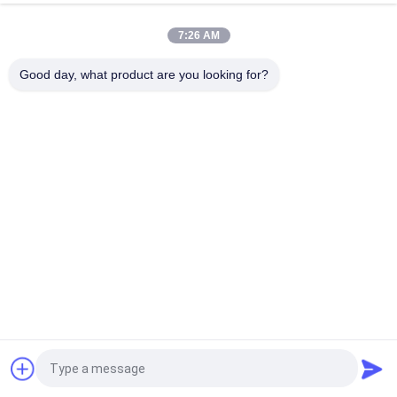
κορυφή
7:26 AM
Good day, what product are you looking for?
Λαϊκή κατηγορία
Όλα
Συνολικό Όργανο 
Αυτόματο Όργανο 
Ερευνών Σταθμών
Ερευνών Επιπέδων
Όργανο Ερευνών 
Όργανα Και 
Θεοδολίχων
Εξαρτήματα Λέιζερ
Εξαρτήματα 
GNSS RTK
Έρευνας Πρισμάτων
Εξαρτήματα 
Όργανα Και 
Έρευνας 
Τρίποδα Πολωνών
Προσαρμοστών 
Tribrach
Αίτηση κράτησης