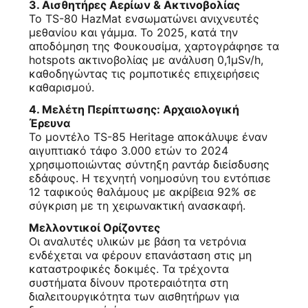
3. Αισθητήρες Αερίων & Ακτινοβολίας
PRIVACY
Το TS-80 HazMat ενσωματώνει ανιχνευτές
μεθανίου και γάμμα. Το 2025, κατά την
POLICY
αποδόμηση της Φουκουσίμα, χαρτογράφησε τα
hotspots ακτινοβολίας με ανάλυση 0,1μSv/h,
καθοδηγώντας τις ρομποτικές επιχειρήσεις
καθαρισμού.
4. Μελέτη Περίπτωσης: Αρχαιολογική
Έρευνα
Το μοντέλο TS-85 Heritage αποκάλυψε έναν
αιγυπτιακό τάφο 3.000 ετών το 2024
χρησιμοποιώντας σύντηξη ραντάρ διείσδυσης
εδάφους. Η τεχνητή νοημοσύνη του εντόπισε
12 ταφικούς θαλάμους με ακρίβεια 92% σε
σύγκριση με τη χειρωνακτική ανασκαφή.
Μελλοντικοί Ορίζοντες
Οι αναλυτές υλικών με βάση τα νετρόνια
ενδέχεται να φέρουν επανάσταση στις μη
καταστροφικές δοκιμές. Τα τρέχοντα
συστήματα δίνουν προτεραιότητα στη
διαλειτουργικότητα των αισθητήρων για