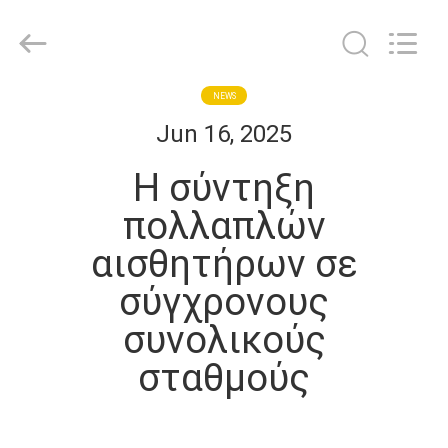
2025
GEO-
ALLEN
CO.,LTD..
All
Rights
Reserved.
ΣΠΊΤΙ
NEWS
Jun 16, 2025
ΠΡΟΪΌΝΤΑ
Η σύντηξη
πολλαπλών
ΠΕΡΊΠΟΥ
αισθητήρων σε
ΕΜΕΊΣ
σύγχρονους
ΓΎΡΟΣ
συνολικούς
ΕΡΓΟΣΤΑΣΊΩΝ
σταθμούς
ΠΟΙΟΤΙΚΌΣ