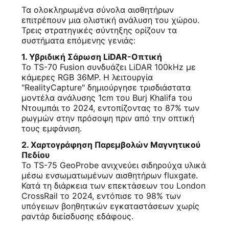
ΈΛΕΓΧΟΣ
Τα ολοκληρωμένα σύνολα αισθητήρων
επιτρέπουν μια ολιστική ανάλυση του χώρου.
Τρεις στρατηγικές σύντηξης ορίζουν τα
ΜΑΣ
συστήματα επόμενης γενιάς:
ΕΛΆΤΕ
1. Υβριδική Σάρωση LiDAR-Οπτική
Το TS-70 Fusion συνδυάζει LiDAR 100kHz με
ΣΕ
κάμερες RGB 36MP. Η λειτουργία
"RealityCapture" δημιούργησε τρισδιάστατα
ΕΠΑΦΉ
μοντέλα ανάλυσης 1cm του Burj Khalifa του
ΜΕ
Ντουμπάι το 2024, εντοπίζοντας το 87% των
ρωγμών στην πρόσοψη πριν από την οπτική
τους εμφάνιση.
ΕΙΔΉΣΕΙΣ
2. Χαρτογράφηση Παρεμβολών Μαγνητικού
Πεδίου
Το TS-75 GeoProbe ανιχνεύει σιδηρούχα υλικά
ΠΕΡΙΠΤΏΣΕΙΣ
μέσω ενσωματωμένων αισθητήρων fluxgate.
Κατά τη διάρκεια των επεκτάσεων του London
CrossRail το 2024, εντόπισε το 98% των
SITEMAP
υπόγειων βοηθητικών εγκαταστάσεων χωρίς
ραντάρ διείσδυσης εδάφους.