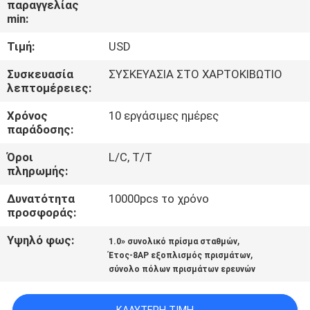
παραγγελίας
ΈΛΕΓΧΟΣ
min:
Τιμή:
USD
ΜΑΣ
ΕΛΆΤΕ
Συσκευασία
ΣΥΣΚΕΥΑΣΙΑ ΣΤΟ ΧΑΡΤΟΚΙΒΩΤΙΟ
λεπτομέρειες:
ΣΕ
Χρόνος
10 εργάσιμες ημέρες
ΕΠΑΦΉ
παράδοσης:
ΜΕ
Όροι
L/C, T/T
πληρωμής:
ΕΙΔΉΣΕΙΣ
Δυνατότητα
10000pcs το χρόνο
προσφοράς:
ΠΕΡΙΠΤΏΣΕΙΣ
Υψηλό φως:
,
1.0» συνολικό πρίσμα σταθμών
,
Έτος-8AP εξοπλισμός πρισμάτων
σύνολο πόλων πρισμάτων ερευνών
SITEMAP