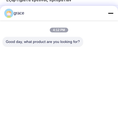
εξαρτήματα έρευνας πρισμάτων 30mm μίνι 360d
grace
Οδοποιία 64mm όργανο έρευνας πρισμάτων
4:12 PM
Πολυ εξαρτήματα έρευνας πρισμάτων εγγράφων RP60
απεικόνισης
Good day, what product are you looking for?
Λαϊκή κατηγορία
Όλα
Συνολικό Όργανο 
Αυτόματο Όργανο 
Ερευνών Σταθμών
Ερευνών Επιπέδων
Όργανο Ερευνών 
Όργανα Και 
Θεοδολίχων
Εξαρτήματα Λέιζερ
Εξαρτήματα 
GNSS RTK
Έρευνας Πρισμάτων
Εξαρτήματα 
Όργανα Και 