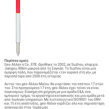
Περίπου εμείς
Geo-Άλλεν η Co., ΕΠΕ ιδρύθηκε το 2002, σε Suzhou, επαρχία
Jiangsu, 80km μακρυά από τη Σαγκάη. Το Suzhou είναι μια
όμορφη πόλη, που παρονομάζεται «τον ουρανό στη γη», με
περισσότερο από 2500 έτη ιστορίας.
Αυτού του geo-Άλλεν Μαΐου, θα γιορτάσει την επέτειο 17 ετών
του. Στα προηγούμενα 17 έτη, geo-Άλλεν έχει τείνει να είναι
παγκοσμίως διάσημη επιχείρηση με μια ομάδα Ε&Α, ένα
εμπορικό τμήμα, τα εργαστήρια κατασκευής και μια ομάδα μετά
από-πώληση-υπηρεσιών. Με πιστοποιητικό ISO9001 του DNV
και 15 έτη ανάπτυξης, geo-Άλλεν κερδίζει όλο και περισσότερη
αναγνώριση στον τομέα μας.