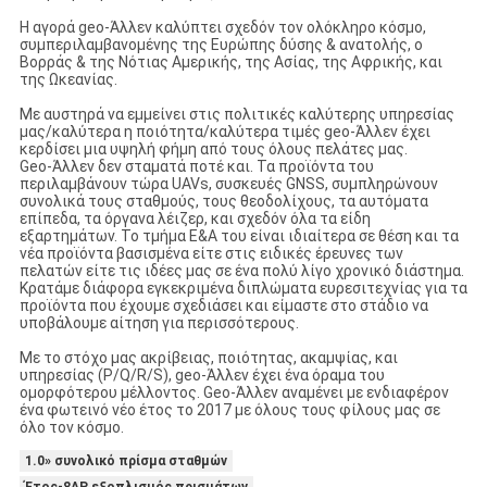
Η αγορά geo-Άλλεν καλύπτει σχεδόν τον ολόκληρο κόσμο,
συμπεριλαμβανομένης της Ευρώπης δύσης & ανατολής, ο
Βορράς & της Νότιας Αμερικής, της Ασίας, της Αφρικής, και
της Ωκεανίας.
Με αυστηρά να εμμείνει στις πολιτικές καλύτερης υπηρεσίας
μας/καλύτερα η ποιότητα/καλύτερα τιμές geo-Άλλεν έχει
κερδίσει μια υψηλή φήμη από τους όλους πελάτες μας.
Geo-Άλλεν δεν σταματά ποτέ και. Τα προϊόντα του
περιλαμβάνουν τώρα UAVs, συσκευές GNSS, συμπληρώνουν
συνολικά τους σταθμούς, τους θεοδολίχους, τα αυτόματα
επίπεδα, τα όργανα λέιζερ, και σχεδόν όλα τα είδη
εξαρτημάτων. Το τμήμα Ε&Α του είναι ιδιαίτερα σε θέση και τα
νέα προϊόντα βασισμένα είτε στις ειδικές έρευνες των
πελατών είτε τις ιδέες μας σε ένα πολύ λίγο χρονικό διάστημα.
Κρατάμε διάφορα εγκεκριμένα διπλώματα ευρεσιτεχνίας για τα
προϊόντα που έχουμε σχεδιάσει και είμαστε στο στάδιο να
υποβάλουμε αίτηση για περισσότερους.
Με το στόχο μας ακρίβειας, ποιότητας, ακαμψίας, και
υπηρεσίας (P/Q/R/S), geo-Άλλεν έχει ένα όραμα του
ομορφότερου μέλλοντος. Geo-Άλλεν αναμένει με ενδιαφέρον
ένα φωτεινό νέο έτος το 2017 με όλους τους φίλους μας σε
όλο τον κόσμο.
1.0» συνολικό πρίσμα σταθμών