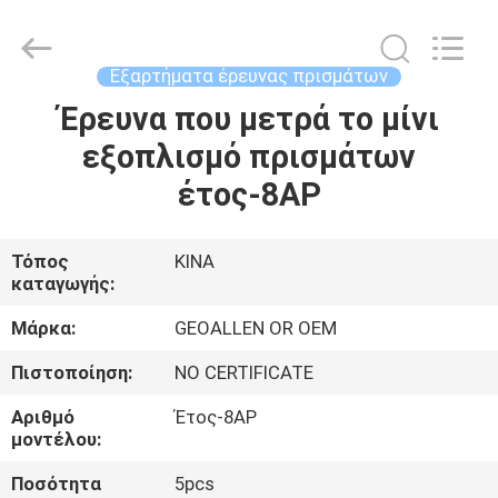
2025
GEO-
ALLEN
CO.,LTD..
All
Εξαρτήματα έρευνας πρισμάτων
Rights
Reserved.
Έρευνα που μετρά το μίνι
ΣΠΊΤΙ
εξοπλισμό πρισμάτων
ΠΡΟΪΌΝΤΑ
έτος-8AP
ΠΕΡΊΠΟΥ
Τόπος
ΚΙΝΑ
καταγωγής:
ΕΜΕΊΣ
Μάρκα:
GEOALLEN OR OEM
ΓΎΡΟΣ
Πιστοποίηση:
NO CERTIFICATE
ΕΡΓΟΣΤΑΣΊΩΝ
Αριθμό
Έτος-8AP
μοντέλου:
ΠΟΙΟΤΙΚΌΣ
Ποσότητα
5pcs