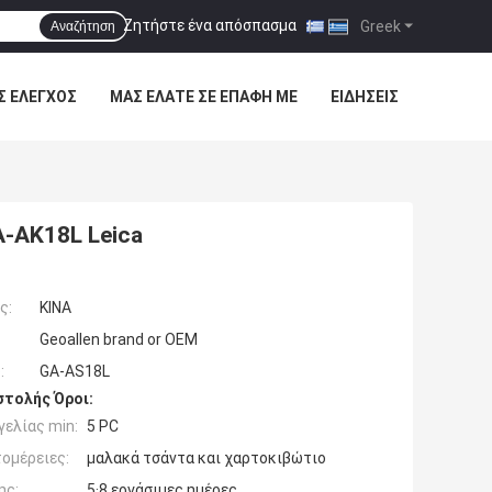
Ζητήστε ένα απόσπασμα
|
Greek
Αναζήτηση
Σ ΈΛΕΓΧΟΣ
ΜΑΣ ΕΛΆΤΕ ΣΕ ΕΠΑΦΉ ΜΕ
ΕΙΔΉΣΕΙΣ
-AK18L Leica
ς:
ΚΙΝΑ
Geoallen brand or OEM
:
GA-AS18L
τολής Όροι:
ελίας min:
5 PC
ομέρειες:
μαλακά τσάντα και χαρτοκιβώτιο
ης:
5·8 εργάσιμες ημέρες