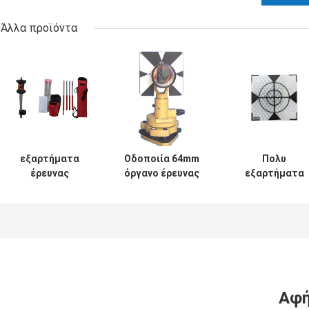
Άλλα προϊόντα
εξαρτήματα
Οδοποιία 64mm
Πολυ
έρευνας
όργανο έρευνας
εξαρτήματα
πρισμάτων 30mm
πρισμάτων
έρευνας
μίνι 360d
πρισμάτων
εγγράφων RP6
απεικόνισης
Αφή