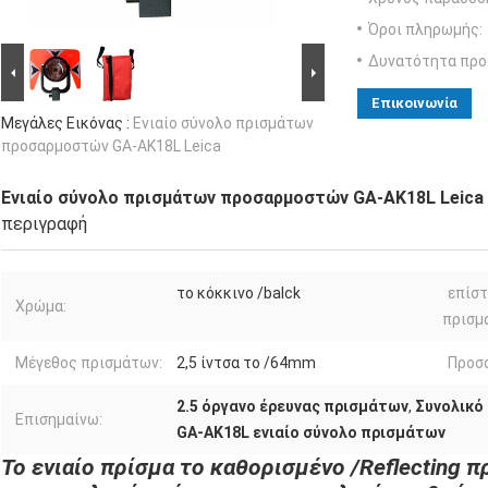
Όροι πληρωμής:
Δυνατότητα προ
Επικοινωνία
Μεγάλες Εικόνας :
Ενιαίο σύνολο πρισμάτων
προσαρμοστών GA-AK18L Leica
Ενιαίο σύνολο πρισμάτων προσαρμοστών GA-AK18L Leica
περιγραφή
το κόκκινο /balck
επίσ
Χρώμα:
πρισμ
Μέγεθος πρισμάτων:
2,5 ίντσα το /64mm
Προσ
2.5 όργανο έρευνας πρισμάτων
,
Συνολικό
Επισημαίνω:
GA-AK18L ενιαίο σύνολο πρισμάτων
Το ενιαίο πρίσμα το καθορισμένο /Reflecting