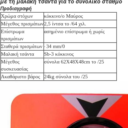
με τη μαλακή τσάντα για το συνολικό σταθμό
Προδιαγραφή
Χρώμα στόχων
κόκκινο/ο Μαύρος
Μέγεθος πρισμάτων
2,5 ίντσα το /64 χιλ.
Επίστρωμα
ασημένιο επίστρωμα ή χωρίς
πρισμάτων
Σταθερά πρισμάτων
34 mm/0
-
Μαλακή τσάντα
Sb-3 κόκκινος
Μέγεθος
σύνολα 62X48X48cm το /25
συσκευασίας
Ακαθάριστο βάρος
24kg σύνολα του /25