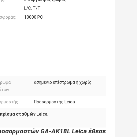
L/C, T/T
σφοράς:
10000 PC
τρωμα
ασημένιο επίστρωμα ή χωρίς
άτων:
αρμοστής:
Προσαρμοστής Leica
 πρίσμα σταθμών Leica
,
 προσαρμοστών GA-AK18L Leica έθεσε