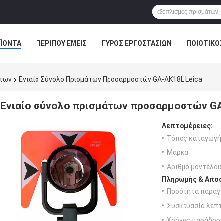
ΪΌΝΤΑ
ΠΕΡΊΠΟΥ ΕΜΕΊΣ
ΓΎΡΟΣ ΕΡΓΟΣΤΑΣΊΩΝ
ΠΟΙΟΤΙΚΌ
άτων
Ενιαίο Σύνολο Πρισμάτων Προσαρμοστών GA-AK18L Leica
Ενιαίο σύνολο πρισμάτων προσαρμοστών GA
Λεπτομέρειες:
Τόπος καταγωγή
Μάρκα:
Αριθμό μοντέλου
Πληρωμής & Αποσ
Ποσότητα παραγγ
Συσκευασία λεπτ
Χρόνος παράδοσ