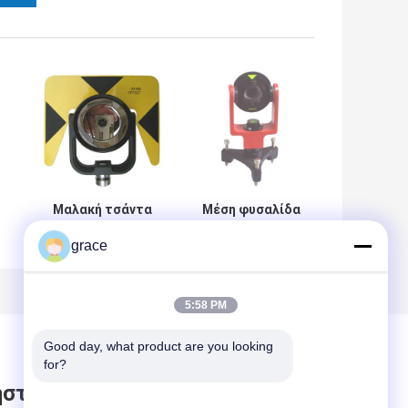
Μαλακή τσάντα
Μέση φυσαλίδα
GA-AK18T
εξαρτήματα
grace
TOPCON
έρευνας
συνολικό πρίσμα
πρισμάτων 1,0
0
σταθμών 2,5
ιντσών
ίντσας
5:58 PM
Good day, what product are you looking 
for?
στε μήνυμα