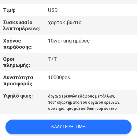
ΈΛΕΓΧΟΣ
Τιμή:
USD
ΜΑΣ
Συσκευασία
χαρτοκιβώτιο
λεπτομέρειες:
ΕΛΆΤΕ
Χρόνος
10working ημέρες
ΣΕ
παράδοσης:
ΕΠΑΦΉ
Όροι
T/T
ΜΕ
πληρωμής:
Δυνατότητα
10000pcs
ΕΙΔΉΣΕΙΣ
προσφοράς:
Υψηλό φως:
,
όργανα ερευνών εδάφους μετάλλων
,
ΠΕΡΙΠΤΏΣΕΙΣ
360° εξαρτήματα του οργάνου ερευνών
σύστημα πρισμάτων 0mm ρομποτικό
SITEMAP
ΚΑΛΎΤΕΡΗ ΤΙΜΉ