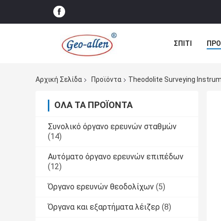
ΣΠΊΤΙ
ΠΡΟ
ΠΕΡΙΠΤΏΣΕΙΣ
Αρχική Σελίδα
Προϊόντα
Theodolite Surveying Instr
ΌΛΑ ΤΑ ΠΡΟΪΌΝΤΑ
Συνολικό όργανο ερευνών σταθμών
(14)
Αυτόματο όργανο ερευνών επιπέδων
(12)
Όργανο ερευνών θεοδολίχων
(5)
Όργανα και εξαρτήματα λέιζερ
(8)