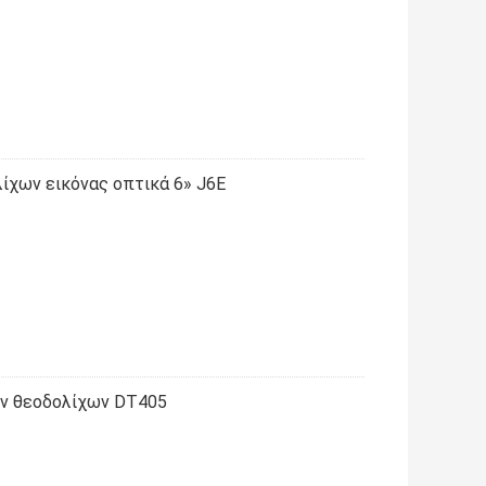
ίχων εικόνας οπτικά 6» J6E
ών θεοδολίχων DT405