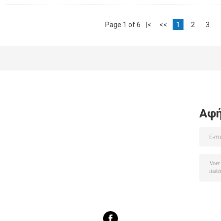
Page 1 of 6
|<
<<
1
2
3
Αφή