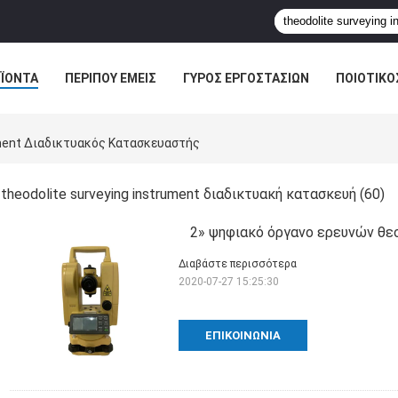
ΪΌΝΤΑ
ΠΕΡΊΠΟΥ ΕΜΕΊΣ
ΓΎΡΟΣ ΕΡΓΟΣΤΑΣΊΩΝ
ΠΟΙΟΤΙΚΌ
ument Διαδικτυακός Κατασκευαστής
theodolite surveying instrument διαδικτυακή κατασκευή
(60)
2» ψηφιακό όργανο ερευνών θε
Διαβάστε περισσότερα
2020-07-27 15:25:30
ΕΠΙΚΟΙΝΩΝΊΑ