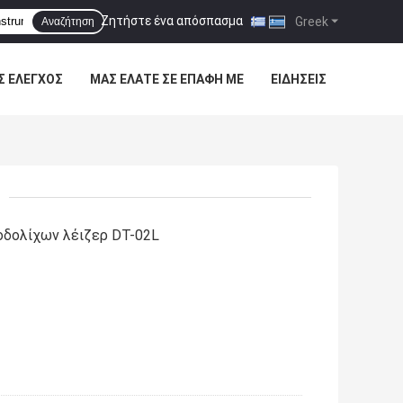
Ζητήστε ένα απόσπασμα
|
Greek
Αναζήτηση
Σ ΈΛΕΓΧΟΣ
ΜΑΣ ΕΛΆΤΕ ΣΕ ΕΠΑΦΉ ΜΕ
ΕΙΔΉΣΕΙΣ
οδολίχων λέιζερ DT-02L