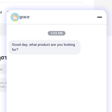
4
5
6
>>
>|
grace
1:53 AM
Good day, what product are you looking 
for?
στε μήνυμα