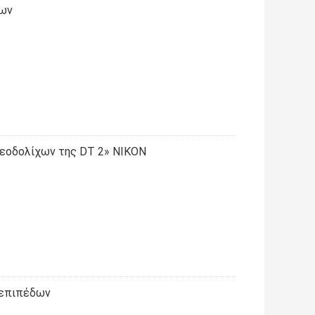
χων
εοδολίχων της DT 2» NIKON
 επιπέδων