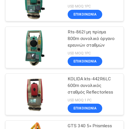
PRIVACY
USD MOQ:1PC
POLICY
ΕΠΙΚΟΙΝΩΝΊΑ
Rts-862I μη πρίσμα
800m συνολικό όργανο
ερευνών σταθμών
USD MOQ:1PC
ΕΠΙΚΟΙΝΩΝΊΑ
KOLIDA kts-442R6LC
600m συνολικός
σταθμός Reflectorless
USD MOQ:1 PC
ΕΠΙΚΟΙΝΩΝΊΑ
GTS 340 5» Prismless