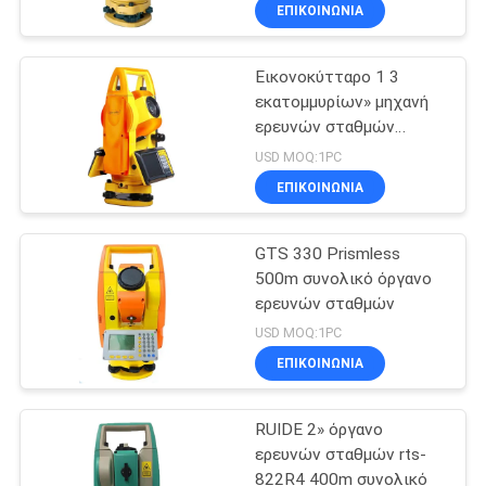
ΈΛΕΓΧΟΣ
ΕΠΙΚΟΙΝΩΝΊΑ
Εικονοκύτταρο 1 3
ΜΑΣ
εκατομμυρίων» μηχανή
ΕΛΆΤΕ
ερευνών σταθμών
ΣΕ
GTS342I συνολική
USD MOQ:1PC
ΕΠΑΦΉ
ΕΠΙΚΟΙΝΩΝΊΑ
ΜΕ
GTS 330 Prismless
500m συνολικό όργανο
ΕΙΔΉΣΕΙΣ
ερευνών σταθμών
USD MOQ:1PC
ΠΕΡΙΠΤΏΣΕΙΣ
ΕΠΙΚΟΙΝΩΝΊΑ
RUIDE 2» όργανο
SITEMAP
ερευνών σταθμών rts-
822R4 400m συνολικό