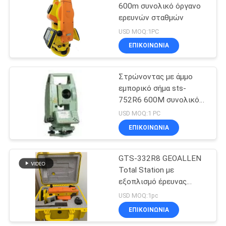
600m συνολικό όργανο
ερευνών σταθμών
USD MOQ:1PC
ΕΠΙΚΟΙΝΩΝΊΑ
Στρώνοντας με άμμο
εμπορικό σήμα sts-
752R6 600M συνολικό
όργανο ερευνών
USD MOQ:1 PC
σταθμών Prismless
ΕΠΙΚΟΙΝΩΝΊΑ
GTS-332R8 GEOALLEN
Total Station με
εξοπλισμό έρευνας
Bluetooth
USD MOQ:1pc
ΕΠΙΚΟΙΝΩΝΊΑ