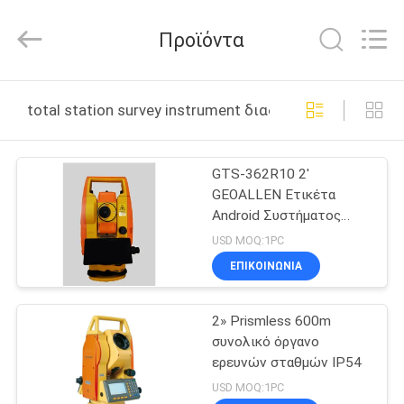
2025
GEO-
ALLEN
Προϊόντα
CO.,LTD..
All
Rights
Reserved.
ΣΠΊΤΙ
total station survey instrument διαδικτυακή κατασκευ
ΠΡΟΪΌΝΤΑ
GTS-362R10 2'
GEOALLEN Ετικέτα
ΠΕΡΊΠΟΥ
Android Συστήματος
ΕΜΕΊΣ
Συνολικού Σταθμού
USD MOQ:1PC
ΕΠΙΚΟΙΝΩΝΊΑ
ΓΎΡΟΣ
2» Prismless 600m
ΕΡΓΟΣΤΑΣΊΩΝ
συνολικό όργανο
ερευνών σταθμών IP54
ΠΟΙΟΤΙΚΌΣ
USD MOQ:1PC