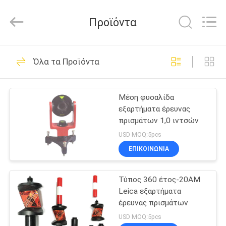
2025
GEO-
ALLEN
Προϊόντα
CO.,LTD..
All
Rights
Reserved.
ΣΠΊΤΙ
15
Όλα τα Προϊόντα
Συνολικό όργανο
ΠΡΟΪΌΝΤΑ
ερευνών σταθμών
Μέση φυσαλίδα
εξαρτήματα έρευνας
ΠΕΡΊΠΟΥ
πρισμάτων 1,0 ιντσών
ΕΜΕΊΣ
USD MOQ:5pcs
ΕΠΙΚΟΙΝΩΝΊΑ
15
ΓΎΡΟΣ
Αυτόματο όργανο
Τύπος 360 έτος-20AM
ΕΡΓΟΣΤΑΣΊΩΝ
Leica εξαρτήματα
ερευνών επιπέδων
έρευνας πρισμάτων
ΠΟΙΟΤΙΚΌΣ
USD MOQ:5pcs