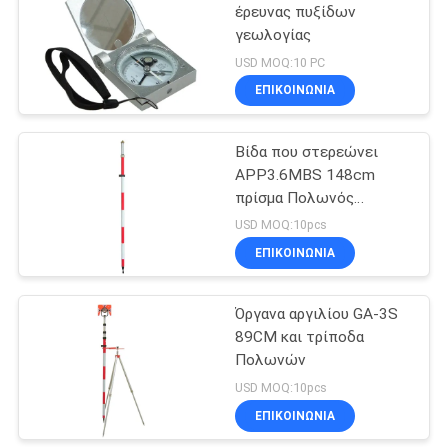
έρευνας πυξίδων
γεωλογίας
6
USD MOQ:10 PC
Εξαρτήματα
ΕΠΙΚΟΙΝΩΝΊΑ
έρευνας
Βίδα που στερεώνει
προσαρμοστών
APP3.6MBS 148cm
πρίσμα Πολωνός
Tribrach
ερευνών
USD MOQ:10pcs
ΕΠΙΚΟΙΝΩΝΊΑ
8
Όργανα και τρίποδα
Όργανα αργιλίου GA-3S
89CM και τρίποδα
Πολωνών
Πολωνών
USD MOQ:10pcs
ΕΠΙΚΟΙΝΩΝΊΑ