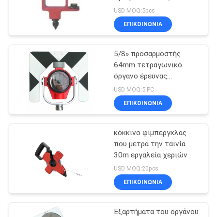
PRIVACY
USD MOQ:5pcs
POLICY
ΕΠΙΚΟΙΝΩΝΊΑ
6
5/8» προσαρμοστής
GNSS RTK
64mm τετραγωνικό
όργανο έρευνας
πρισμάτων
USD MOQ:5 PC
ΕΠΙΚΟΙΝΩΝΊΑ
κόκκινο φίμπεργκλας
24
που μετρά την ταινία
Εξαρτήματα
30m εργαλεία χεριών
USD MOQ:20pcs
έρευνας
ΕΠΙΚΟΙΝΩΝΊΑ
πρισμάτων
Εξαρτήματα του οργάνου