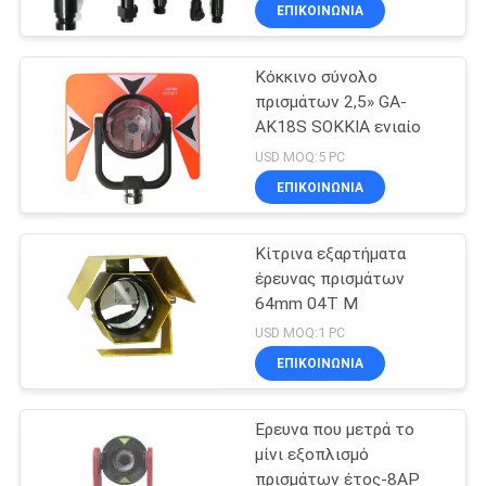
ΈΛΕΓΧΟΣ
ΕΠΙΚΟΙΝΩΝΊΑ
Κόκκινο σύνολο
ΜΑΣ
6
πρισμάτων 2,5» GA-
ΕΛΆΤΕ
AK18S SOKKIA ενιαίο
Όργανο ερευνών
ΣΕ
USD MOQ:5 PC
θεοδολίχων
ΕΠΑΦΉ
ΕΠΙΚΟΙΝΩΝΊΑ
ΜΕ
Κίτρινα εξαρτήματα
έρευνας πρισμάτων
ΕΙΔΉΣΕΙΣ
64mm 04T Μ
9
USD MOQ:1 PC
Όργανα και
ΠΕΡΙΠΤΏΣΕΙΣ
ΕΠΙΚΟΙΝΩΝΊΑ
εξαρτήματα λέιζερ
Έρευνα που μετρά το
SITEMAP
μίνι εξοπλισμό
πρισμάτων έτος-8AP