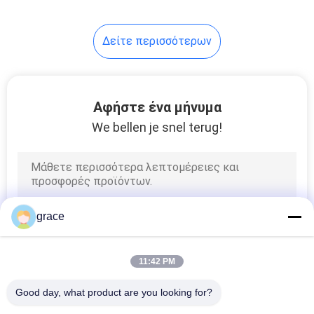
8
Δείτε περισσότερων
Πρίσμα Πολωνός
ερευνών
Αφήστε ένα μήνυμα
We bellen je snel terug!
5
Ίνα Πολωνός
grace
άνθρακα ΠΣΤ
11:42 PM
Good day, what product are you looking for?