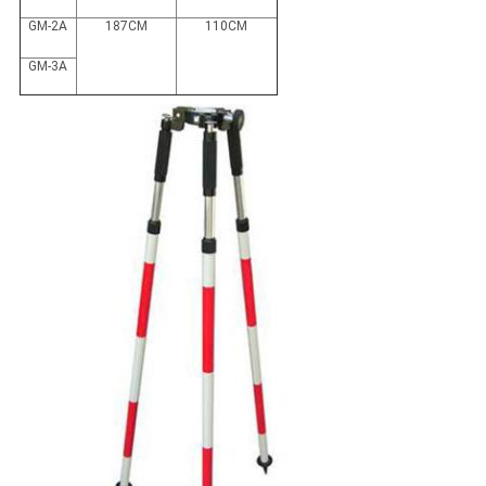
GM-2A
187CM
110CM
GM-3A