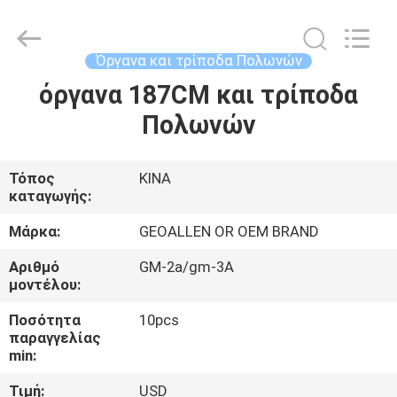
2025
GEO-
ALLEN
CO.,LTD..
All
Όργανα και τρίποδα Πολωνών
Rights
Reserved.
όργανα 187CM και τρίποδα
ΣΠΊΤΙ
Πολωνών
ΠΡΟΪΌΝΤΑ
Τόπος
ΚΙΝΑ
καταγωγής:
ΠΕΡΊΠΟΥ
ΕΜΕΊΣ
Μάρκα:
GEOALLEN OR OEM BRAND
Αριθμό
GM-2a/gm-3A
μοντέλου:
ΓΎΡΟΣ
ΕΡΓΟΣΤΑΣΊΩΝ
Ποσότητα
10pcs
παραγγελίας
min:
ΠΟΙΟΤΙΚΌΣ
Τιμή:
USD