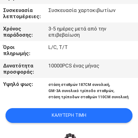
ΈΛΕΓΧΟΣ
Συσκευασία
Συσκευασία χαρτοκιβωτίων
λεπτομέρειες:
ΜΑΣ
Χρόνος
3-5 ημέρες μετά από την
ΕΛΆΤΕ
παράδοσης:
επιβεβαίωση
ΣΕ
Όροι
L/C, T/T
πληρωμής:
ΕΠΑΦΉ
ΜΕ
Δυνατότητα
10000PCS ένας μήνας
προσφοράς:
ΕΙΔΉΣΕΙΣ
Υψηλό φως:
,
στάση σταθμών 187CM συνολική
,
GM-3A συνολικό τρίποδο σταθμών
στάση τρίποδων σταθμών 110CM συνολική
ΠΕΡΙΠΤΏΣΕΙΣ
ΚΑΛΎΤΕΡΗ ΤΙΜΉ
SITEMAP