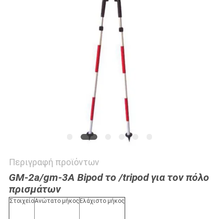
PRIVACY
POLICY
Περιγραφή προϊόντων
GM-2a/gm-3A Bipod το /tripod για τον πόλο
πρισμάτων
Στοιχείο
Ανώτατο μήκος
Ελάχιστο μήκος