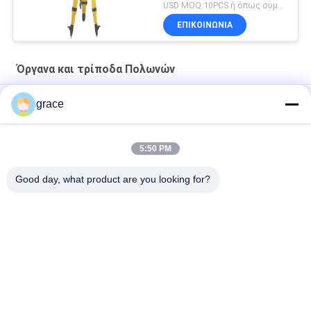
USD MOQ:10PCS ή όπως συμφωνείται
ΕΠΙΚΟΙΝΩΝΊΑ
Όργανα και τρίποδα Πολωνών
Όργανα αργιλίου GA-3S 89CM και τρίποδα Πολωνών
grace
ΑΥΤΟΜΑΤΑ όργανα ΕΠΙΠΕΔΩΝ M2N και τρίποδα Πολωνών
5:50 PM
Στρογγυλή ποδιών στάση τρίποδων σταθμών αργιλίου M1N
συνολική
Good day, what product are you looking for?
Λαϊκή κατηγορία
Όλα
Συνολικό Όργανο 
Αυτόματο Όργανο 
Ερευνών Σταθμών
Ερευνών Επιπέδων
Όργανο Ερευνών 
Όργανα Και 
Θεοδολίχων
Εξαρτήματα Λέιζερ