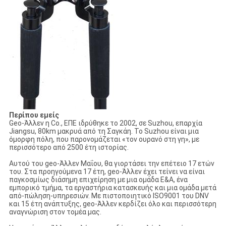
Περίπου εμείς
Geo-Άλλεν η Co., ΕΠΕ ιδρύθηκε το 2002, σε Suzhou, επαρχία
Jiangsu, 80km μακρυά από τη Σαγκάη. Το Suzhou είναι μια
όμορφη πόλη, που παρονομάζεται «τον ουρανό στη γη», με
περισσότερο από 2500 έτη ιστορίας.
Αυτού του geo-Άλλεν Μαΐου, θα γιορτάσει την επέτειο 17 ετών
του. Στα προηγούμενα 17 έτη, geo-Άλλεν έχει τείνει να είναι
παγκοσμίως διάσημη επιχείρηση με μια ομάδα Ε&Α, ένα
εμπορικό τμήμα, τα εργαστήρια κατασκευής και μια ομάδα μετά
από-πώληση-υπηρεσιών. Με πιστοποιητικό ISO9001 του DNV
και 15 έτη ανάπτυξης, geo-Άλλεν κερδίζει όλο και περισσότερη
αναγνώριση στον τομέα μας.