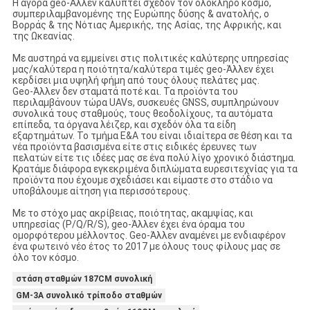
Η αγορά geo-Άλλεν καλύπτει σχεδόν τον ολόκληρο κόσμο,
συμπεριλαμβανομένης της Ευρώπης δύσης & ανατολής, ο
Βορράς & της Νότιας Αμερικής, της Ασίας, της Αφρικής, και
της Ωκεανίας.
Με αυστηρά να εμμείνει στις πολιτικές καλύτερης υπηρεσίας
μας/καλύτερα η ποιότητα/καλύτερα τιμές geo-Άλλεν έχει
κερδίσει μια υψηλή φήμη από τους όλους πελάτες μας.
Geo-Άλλεν δεν σταματά ποτέ και. Τα προϊόντα του
περιλαμβάνουν τώρα UAVs, συσκευές GNSS, συμπληρώνουν
συνολικά τους σταθμούς, τους θεοδολίχους, τα αυτόματα
επίπεδα, τα όργανα λέιζερ, και σχεδόν όλα τα είδη
εξαρτημάτων. Το τμήμα Ε&Α του είναι ιδιαίτερα σε θέση και τα
νέα προϊόντα βασισμένα είτε στις ειδικές έρευνες των
πελατών είτε τις ιδέες μας σε ένα πολύ λίγο χρονικό διάστημα.
Κρατάμε διάφορα εγκεκριμένα διπλώματα ευρεσιτεχνίας για τα
προϊόντα που έχουμε σχεδιάσει και είμαστε στο στάδιο να
υποβάλουμε αίτηση για περισσότερους.
Με το στόχο μας ακρίβειας, ποιότητας, ακαμψίας, και
υπηρεσίας (P/Q/R/S), geo-Άλλεν έχει ένα όραμα του
ομορφότερου μέλλοντος. Geo-Άλλεν αναμένει με ενδιαφέρον
ένα φωτεινό νέο έτος το 2017 με όλους τους φίλους μας σε
όλο τον κόσμο.
στάση σταθμών 187CM συνολική
GM-3A συνολικό τρίποδο σταθμών