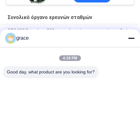
Συνολικό όργανο ερευνών σταθμών
GTS 330 Prismless 500m συνολικό όργανο ερευνών σταθμών
grace
GTS 340 5» Prismless 600m συνολικό όργανο ερευνών
σταθμών
4:39 PM
GTS-332R8 GEOALLEN Total Station με εξοπλισμό έρευνας
Bluetooth
Good day, what product are you looking for?
Λαϊκή κατηγορία
Όλα
Συνολικό Όργανο 
Αυτόματο Όργανο 
Ερευνών Σταθμών
Ερευνών Επιπέδων
Όργανο Ερευνών 
Όργανα Και 
Θεοδολίχων
Εξαρτήματα Λέιζερ
Εξαρτήματα 