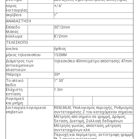
εύρος
+/-6'
λειτουργίας
ακρίβεια
1"
ΑΝΑΒΑΣΤΗΣΗ
Επίπεδο
30"/2mm
πλάκας
κύκλωμα
8'/2mm
ΤΕΛΕΣΚΟΠΟ
εικόνα
όρθιος
μήκος τηλεσκοπίου
152MM
Διάμετρος των
τηλεσκόπιο:45mm/μέτρο απόστασης:47mm
αντικειμενικών
ελαστικών
Υπέροχο.
30*
Το οπτικό
1° 30'
πεδίο
Ελάχιστη
1.3m
εστίαση
Λογισμικό
και μνήμη
λειτουργία λογισμικού
REM,MLM, Υπολογισμός περιοχής, Ρυθμισμός
επιβατών
συντεταγμένης Z του κατεχόμενου σημείου
Μέτρηση από σημείο σε γραμμή, Δρόμος,
Έκταση, Διατομή, Συλλογή δεδομένων
Μέτρηση γωνίας, απόσταση, μέτρηση
συντεταγμένων κλπ.
Περιοχή και περίμετρος, αντίστροφη γραμμή