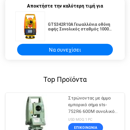
Αποκτήστε την καλύτερη τιμή για
GTS342R10A Γεωαλλένια οθόνη
αφής Συνολικός σταθμός 1000m
χωρίς πρίσμα
Να συνεχίσει
Top Προϊόντα
Στρώνοντας με άμμο
εμπορικό σήμα sts-
752R6 600M συνολικό
όργανο ερευνών
USD MOQ:1 PC
σταθμών Prismless
ΕΠΙΚΟΙΝΩΝΊΑ