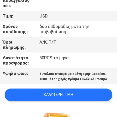
παραγγελίας
ΈΛΕΓΧΟΣ
min:
Τιμή:
USD
ΜΑΣ
Χρόνος
δύο εβδομάδες μετά την
ΕΛΆΤΕ
παράδοσης:
επιβεβαίωση
ΣΕ
Όροι
Λ/Κ, Τ/Τ
ΕΠΑΦΉ
πληρωμής:
ΜΕ
Δυνατότητα
50PCS το μήνα
προσφοράς:
ΕΙΔΉΣΕΙΣ
Υψηλό φως:
,
Συνολικό σταθμό με οθόνη αφής Geoallen
1000 μέτρα χωρίς πρίσμα Συνολικό Σταθμό
ΠΕΡΙΠΤΏΣΕΙΣ
ΚΑΛΎΤΕΡΗ ΤΙΜΉ
SITEMAP