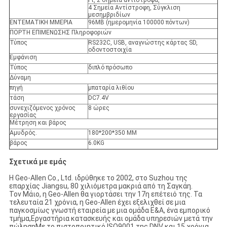
Pt, 2 σημεία αντίστροφα,
4 Σημεία Αντίστροφη, Σύγκλιση
μεσημβριδίων
ΕΝΤΕΜΑΤΙΚΗ ΜΜΕΡΙΑ
96MB (ημερομηνία 100000 πόντων)
ΠΟΡΤΗ ΕΠΙΜΕΝΩΣΗΣ Πληροφοριών
Τύπος
RS232C, USB, αναγνώστης κάρτας SD,
οδοντοστοιχία
Εμφάνιση
Τύπος
διπλό πρόσωπο
Δύναμη
πηγή
μπαταρία λιθίου
τάση
DC7.4V
συνεχιζόμενος χρόνος
8 ώρες
εργασίας
Μέτρηση και βάρος
Αμυδρός.
180*200*350 MM
βάρος
6.0KG
Σχετικά με εμάς
Η Geo-Allen Co., Ltd. ιδρύθηκε το 2002, στο Suzhou της
επαρχίας Jiangsu, 80 χιλιόμετρα μακριά από τη Σαγκάη.
Τον Μάιο, η Geo-Allen θα γιορτάσει την 17η επέτειό της. Τα
τελευταία 21 χρόνια, η Geo-Allen έχει εξελιχθεί σε μια
παγκοσμίως γνωστή εταιρεία με μια ομάδα Ε&Α, ένα εμπορικό
τμήμα,Εργαστήρια κατασκευής και ομάδα υπηρεσιών μετά την
πώλησηΜε το πιστοποιητικό ISO9001 της DNV και 15 χρόνια