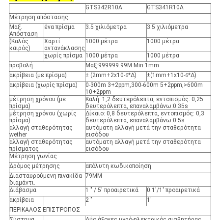
GTS342R10A
GTS341R10A
Μέτρηση απόστασης
Μαξ.
ένα πρίσμα
3.5 χιλιόμετρα
3.5 χιλιόμετρα
Απόσταση
(Καλός
Χαρτί
1000 μέτρα
1000 μέτρα
καιρός)
αντανάκλασης
χωρίς πρίσμα
1000 μέτρα
1000 μέτρα
προβολή
Μαξ:999999.99M Min:1mm
ακρίβεια (με πρίσμα)
± (2mm+2x10
*Δ)
±(1mm+1x10
*Δ)
-6
-6
ακρίβεια (χωρίς πρίσμα)
0-300m 3+2ppm,300-600m 5+2ppm,>600m
10+2ppm
μέτρηση χρόνου (με
Καλή: 1,2 δευτερόλεπτα, εντοπισμός: 0,25
πρίσμα)
δευτερόλεπτα, επαναλαμβάνω:0.35s
μέτρηση χρόνου (χωρίς
Δίκαιο: 0,8 δευτερόλεπτα, εντοπισμός: 0,3
πρίσμα)
δευτερόλεπτα, επαναλαμβάνω:0.5s
αλλαγή σταθερότητας
αυτόματη αλλαγή μετά την σταθερότητα
wether
εισόδου
αλλαγή σταθερότητας
αυτόματη αλλαγή μετά την σταθερότητα
πρίσματος
εισόδου
Μέτρηση γωνίας
Δρόμος μέτρησης
απόλυτη κωδικοποίηση
Διασταυρούμενη πινακίδα
79MM
διαμάντι.
Διάβασμα
1 " / 5' προαιρετικά
0.1'/1' προαιρετικά
ακρίβεια
2 "
1'
ΠΕΡΙΚΑΛΟΣ ΕΠΙΣΤΡΟΠΟΣ
Σύστημα
Δύο άξονες υγρό-ηλεκτρικός αισθητήρας