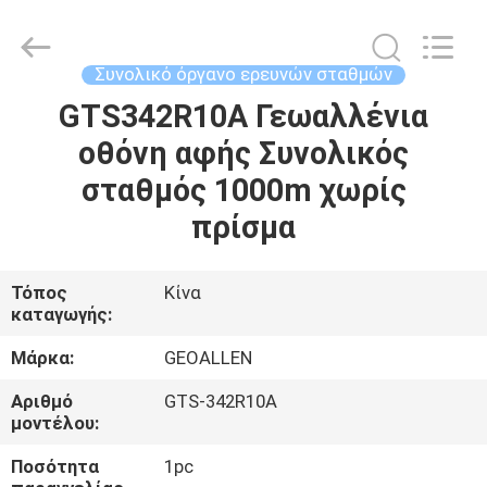
2025
GEO-
ALLEN
CO.,LTD..
All
Συνολικό όργανο ερευνών σταθμών
Rights
Reserved.
GTS342R10A Γεωαλλένια
ΣΠΊΤΙ
οθόνη αφής Συνολικός
ΠΡΟΪΌΝΤΑ
σταθμός 1000m χωρίς
πρίσμα
ΠΕΡΊΠΟΥ
ΕΜΕΊΣ
Τόπος
Κίνα
καταγωγής:
ΓΎΡΟΣ
Μάρκα:
GEOALLEN
ΕΡΓΟΣΤΑΣΊΩΝ
Αριθμό
GTS-342R10A
μοντέλου:
ΠΟΙΟΤΙΚΌΣ
Ποσότητα
1pc