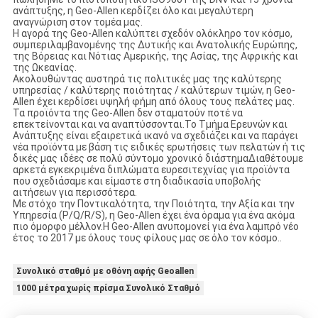
ανάπτυξης, η Geo-Allen κερδίζει όλο και μεγαλύτερη
αναγνώριση στον τομέα μας.
Η αγορά της Geo-Allen καλύπτει σχεδόν ολόκληρο τον κόσμο,
συμπεριλαμβανομένης της Δυτικής και Ανατολικής Ευρώπης,
της Βόρειας και Νότιας Αμερικής, της Ασίας, της Αφρικής και
της Ωκεανίας.
Ακολουθώντας αυστηρά τις πολιτικές μας της καλύτερης
υπηρεσίας / καλύτερης ποιότητας / καλύτερων τιμών, η Geo-
Allen έχει κερδίσει υψηλή φήμη από όλους τους πελάτες μας.
Τα προϊόντα της Geo-Allen δεν σταματούν ποτέ να
επεκτείνονται και να αναπτύσσονται.Το Τμήμα Ερευνών και
Ανάπτυξης είναι εξαιρετικά ικανό να σχεδιάζει και να παράγει
νέα προϊόντα με βάση τις ειδικές ερωτήσεις των πελατών ή τις
δικές μας ιδέες σε πολύ σύντομο χρονικό διάστημαΔιαθέτουμε
αρκετά εγκεκριμένα διπλώματα ευρεσιτεχνίας για προϊόντα
που σχεδιάσαμε και είμαστε στη διαδικασία υποβολής
αιτήσεων για περισσότερα.
Με στόχο την Ποντικαλότητα, την Ποιότητα, την Αξία και την
Υπηρεσία (P/Q/R/S), η Geo-Allen έχει ένα όραμα για ένα ακόμα
πιο όμορφο μέλλον.Η Geo-Allen ανυπομονεί για ένα λαμπρό νέο
έτος το 2017 με όλους τους φίλους μας σε όλο τον κόσμο..
Συνολικό σταθμό με οθόνη αφής Geoallen
1000 μέτρα χωρίς πρίσμα Συνολικό Σταθμό